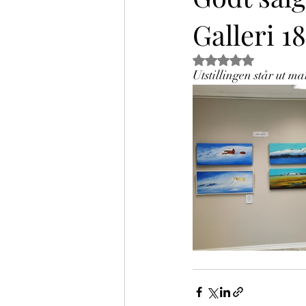
Galleri 1
Gitt NaN av 5 stjer
Utstillingen står ut ma