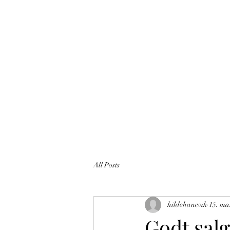
Home
All Posts
hildehanevik
15. ma
Godt salg