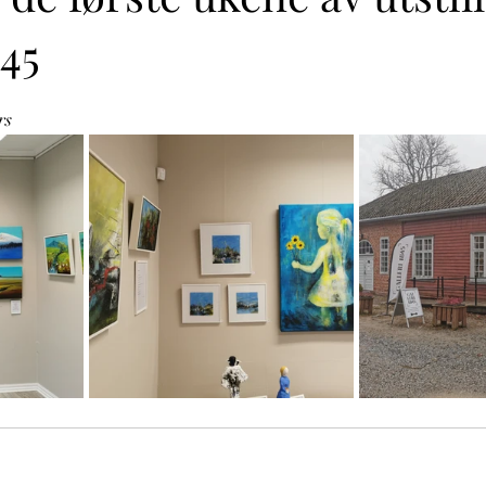
845
ner.
rs