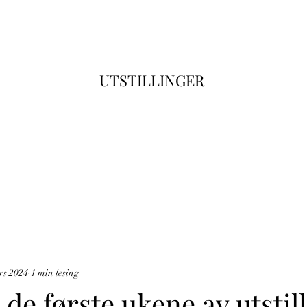
ATELIER HILDE HANEVIK
Biografi
Min kunst
Utstillinger
Blogg
Butikk
Portfolio
UTSTILLINGER
rs 2024
1 min lesing
 de første ukene av utstil