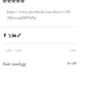
Gitt NaN av 5 stjerner.
https://www.facebook.com/share/v/9Y
3HytesqkJ6PAPp/
Siste innlegg
Se alle