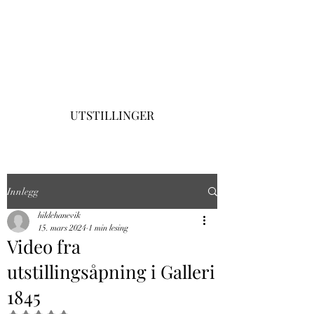
ATELIER HILDE
HANEVIK
UTSTILLINGER
Innlegg
hildehanevik
15. mars 2024
1 min lesing
Video fra
utstillingsåpning i Galleri
1845